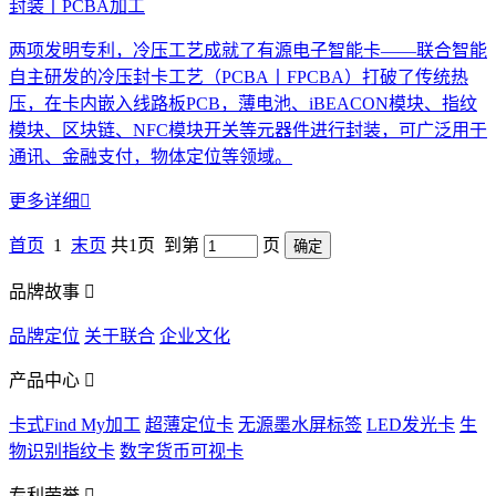
封装丨PCBA加工
两项发明专利，冷压工艺成就了有源电子智能卡——联合智能
自主研发的冷压封卡工艺（PCBA丨FPCBA）打破了传统热
压，在卡内嵌入线路板PCB，薄电池、iBEACON模块、指纹
模块、区块链、NFC模块开关等元器件进行封装，可广泛用于
通讯、金融支付，物体定位等领域。
更多详细

首页
1
末页
共1页 到第
页
品牌故事

品牌定位
关于联合
企业文化
产品中心

卡式Find My加工
超薄定位卡
无源墨水屏标签
LED发光卡
生
物识别指纹卡
数字货币可视卡
专利荣誉
