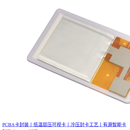
PCBA卡封装丨低温层压可视卡丨冷压封卡工艺丨有源智能卡