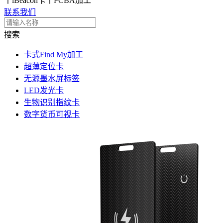
丨iBeacon卡丨PCBA加工
联系我们
搜索
卡式Find My加工
超薄定位卡
无源墨水屏标签
LED发光卡
生物识别指纹卡
数字货币可视卡